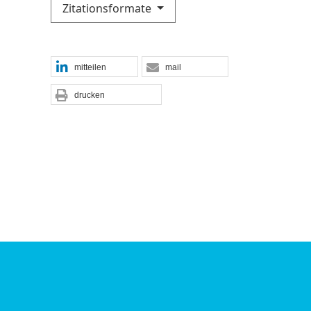
Zitationsformate
mitteilen
mail
drucken