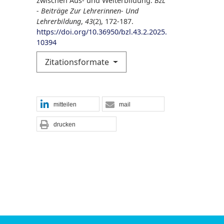
zwischen Aus- und Weiterbildung.
BzL
- Beiträge Zur Lehrerinnen- Und
Lehrerbildung
,
43
(2), 172-187.
https://doi.org/10.36950/bzl.43.2.2025.
10394
Zitationsformate
mitteilen
mail
drucken