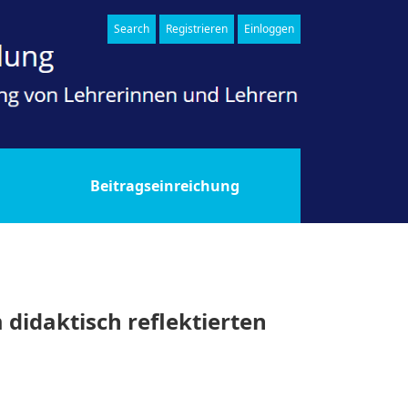
Search
Registrieren
Einloggen
ren in Zyklus 1
Beitragseinreichung
 didaktisch reflektierten