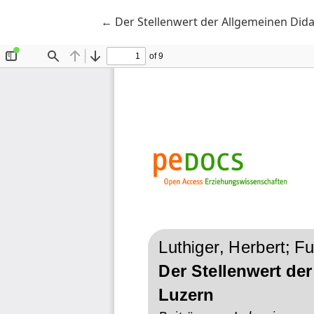
Zu Artikeldetails zurückkehren
←
Der Stellenwert der Allgemeinen Did