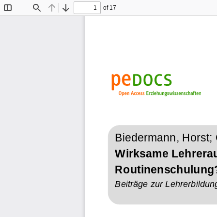
of 17
Toggle
Find
Previous
Next
Sidebar
Biedermann, Horst; 
Wirksame Lehrerau
Routinenschulung
Beiträge zur Lehrerbildun