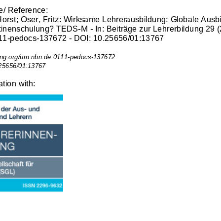
/ Reference:
orst; Oser, Fritz: Wirksame Lehrerausbildung: Globale Ausbi
tinenschulung? TEDS-M - In: Beiträge zur Lehrerbildung 29 (
11-pedocs-137672 - DOI: 10.25656/01:13767
ving.org/urn:nbn:de:0111-pedocs-137672
0.25656/01:13767
ation with: