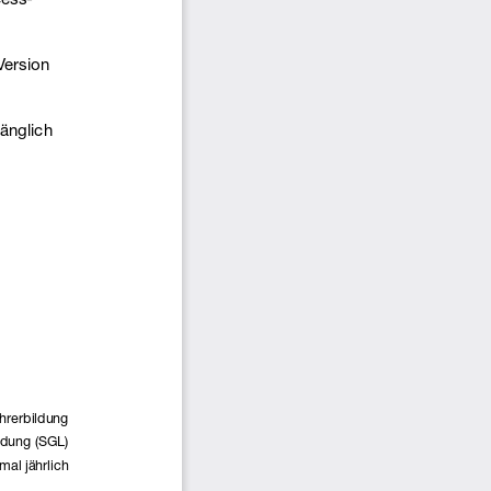
ersion  
änglich 
hrerbildung
ldung (SGL)
mal jährlich