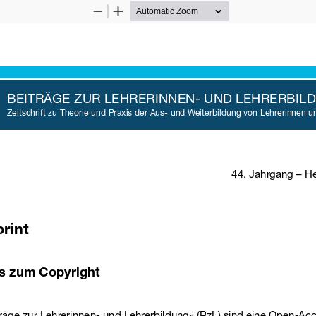
Zoom
Zoom
Out
In
BEITRÄGE ZUR LEHRERINNEN- UND LEHRERBIL
Zeitschrift zu Theorie und Praxis der Aus- und Weiterbildung von Lehrerinnen u
44. Jahrgang – He
rint
s zum Copyright
träge zur Lehrerinnen- und Lehrerbildung» (BzL) sind eine Open-Acc