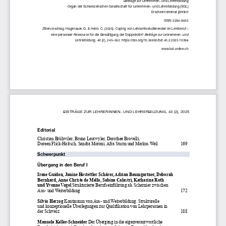
Organ der Schweizerischen Gesellschaft für Lehrerinnen- und Lehrerbildung (SGL)
Erscheint dreimal jährlich
ISSN 2296-9632
Zitiervorschlag: Hagenauer, G. & Helm, C. (2025). Coping von Lehramtsstudierenden im Lehrberuf – 
Beiträge zur Lehrerinnen- und 
eine personale Ressource für die Bewältigung der Doppelrolle? 
Lehrerbildung, 43 
(2), 245–262. https://doi.org/10.36950/bzl.43.2.2025.10398
www.bzl-online.ch
BEITRÄGE ZUR LEHRERINNEN- UND LEHRERBILDUNG, 43 (2), 2025
Editorial 
Christian Brühwiler, Bruno Leutwyler, Dorothee Brovelli, 
Doreen Flick-Holtsch, Sandra Moroni, Afra Sturm und Markus Weil
                     169
Schwerpunkt
Übergang in den Beruf I
Irene Guidon, Janine Hostettler Schärer, Adrian Baumgartner, Deborah  
Bern 
hard, Anne Christe de Mello, Sabina Calastri, Katharina Roth  
und Yvonne Vogel 
Strukturierte Berufseinführung als Scharnier zwischen 
Aus- und Weiterbildung  
172
Silvio Herzog 
Kontinuum von Aus- und Weiterbildung. Strukturelle 
und kon 
zeptionelle Überlegungen zur Qualifikation von Lehr 
per   sonen in 
der Schweiz 
188
Manuela Keller-Schneider 
Der Übergang in die eigenverantwortliche 